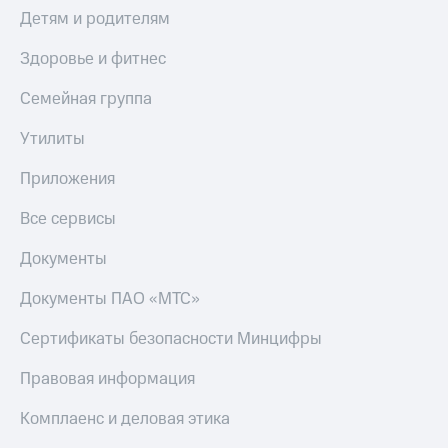
Смартфоны
Детям и родителям
Наушники
Здоровье и фитнес
и
колонки
Семейная группа
Умные
Утилиты
часы
и
Приложения
трекеры
Умный
Все сервисы
дом
Документы
Планшеты
Документы ПАО «МТС»
Акции
и
Сертификаты безопасности Минцифры
скидки
Правовая информация
Все
товары
Комплаенс и деловая этика