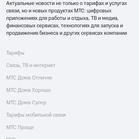
Live
Актуальные новости не только о тарифах и услугах
и не
только
связи, но и новых продуктах МТС: цифровых
Гудок
приложениях для работы и отдыха, ТВ и медиа,
Безопасность
Мой
финансовых сервисах, технологиях для запуска и
МТС
Финансы
продвижения бизнеса и других сервисах компании
Все
Детям
приложения
и родителям
Тарифы
Инвестиции
Здоровье
Связь, ТВ и интернет
и фитнес
Получайте
МТС Дома Отлично
доход
Приложения
онлайн
от МТС
МТС Дома Хорошо
Страхование
Акции
Покупка
МТС Дома Супер
полисов
Приложения
онлайн
Тарифы мобильной связи
КИОН
Скидка 30%
на связь
МТС Проще
КИОН
Музыка
С картой