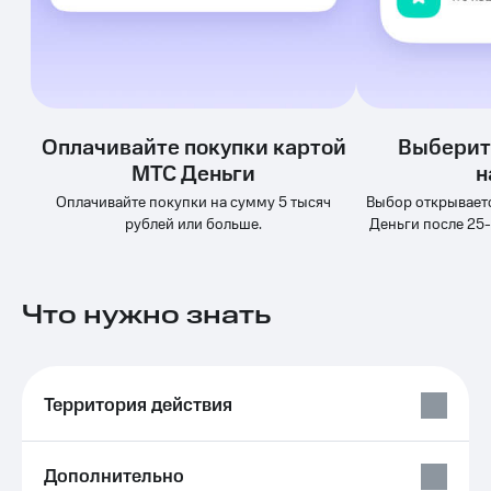
Услуги
149 ₽/
мес
Акции
МТС
Домашний
Premium
интернет
Оплачивайте покупки картой
Выберит
Подписка
Домашнее
на гигабайты
МТС Деньги
н
ТВ
интернета,
Оплачивайте покупки на сумму 5 тысяч
Выбор открывает
фильмы,
Спутниковое
рублей или больше.
Деньги после 25-
музыка
ТВ
и многое
другое
Домашний
Семейная
телефон
Что нужно знать
группа
Перейти
Скидка
в МТС
на тарифы,
со своим
общие
Территория действия
номером
подписки
и услуги,
Поддержка
доступ
Дополнительно
к геолокации