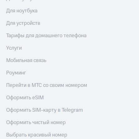
Скидка 30%
с карты
на связь
МТС Деньги
Для ноутбука
С картой
Обзоры
Для устройств
МТС
товаров
Деньги
Тарифы для домашнего телефона
МТС
Скидки
Накопления
до 40%
Услуги
на смартфоны
Откладывайте
Мобильная связь
деньги
при
и получайте
покупке
Роуминг
доход 15%
со связью
Платежи
МТС
Перейти в МТС со своим номером
и
переводы
Оформить eSIM
Пополнить
номер
Оформить SIM-карту в Telegram
МТС
Оформить чистый номер
Настройки
автоплатежа
Выбрать красивый номер