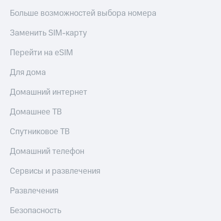
Пополнить
Больше возможностей выбора номера
номер
другого
Заменить SIM-карту
оператора
Перейти на eSIM
Оплата
интернета
Для дома
и
ТВ
Домашний интернет
Переводы
Домашнее ТВ
с
телефона
на карту
Спутниковое ТВ
МТС Pay
Домашний телефон
Оплата
Сервисы и развлечения
по QR-
коду
Развлечения
за границей
Безопасность
тернет-магазин