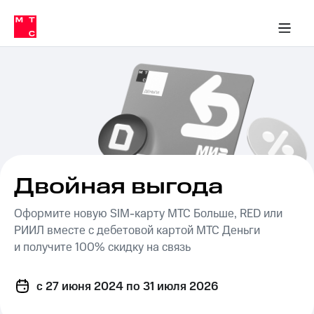
Перенести
ка 30% на связь
обильная связь
Сервисы и подписки
Интернет-магазин
Для дома
Скидка 30% на связь
Личные кабинеты
Финансы
Приложения
номер
ичные кабинеты
в МТС
Мобильная
связь
Тарифы
Интернет
и
ТВ
Услуги
Спутниковое
ТВ
Роуминг
МТС
Двойная выгода
Деньги
Личный
Оформите новую
SIM-карту
МТС Больше, RED или
кабинет
Мобильная связь
Скачать
РИИЛ вместе с дебетовой картой МТС Деньги
Перенести
приложение
номер
и получите 100% скидку на связь
Мой
в МТС
МТС
Акции
Тарифы
c 27 июня 2024
по 31 июля 2026
Скидка 30%
Услуги