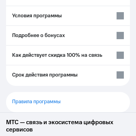
висы и подписки
Сертификаты
МТС
безопасности
Premium
Условия программы
Всё
Подписка
под
на гигабайты
рукой
Подробнее о бонусах
интернета,
в Мой МТС
фильмы,
музыка
Посмотрите,
и многое
Как действует скидка 100% на связь
что
другое
полезного
Семейная
есть
группа
в нашем
Срок действия программы
приложении
Скидка
на тарифы,
КИОН
общие
подписки
Правила программы
КИОН
и услуги,
Музыка
доступ
к геолокации
КИОН
МТС — связь и экосистема цифровых
Кино,
Строки
музыка,
сервисов
книги