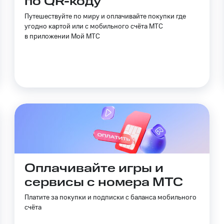
по QR-коду
ильмы, музыка и многое другое
Путешествуйте по миру и оплачивайте покупки где
ive
Гудок
Мой МТС
Все приложения
угодно картой или с мобильного счёта МТС
услуги, доступ к геолокации
в приложении Мой МТС
 в нашем приложении
ive
Гудок
Мой МТС
Все приложения
Инвестиции
ход 15%
ер МТС
Настройки автоплатежа
Пополнить номер др
 на карту
МТС Pay
Оплата по QR-коду за границей
ые часы и трекеры
Умный дом
Планшеты
Акции и 
Оплачивайте игры и
сервисы с номера МТС
ход 15%
Платите за покупки и подписки с баланса мобильного
счёта