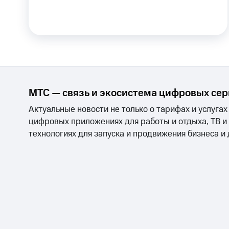
Тарифы RED, РИИЛ и МТС Супер дешев
Обзоры товаров
Скидки до 40%
на смартфоны
МТС — связь и экосистема цифровых се
при покупке со связью МТС
Актуальные новости не только о тарифах и услугах
цифровых приложениях для работы и отдыха, ТВ и
технологиях для запуска и продвижения бизнеса и