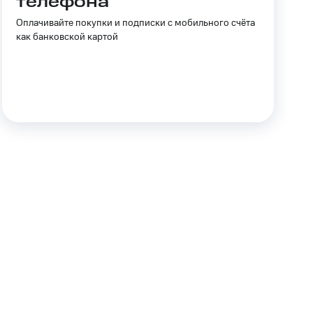
телефона
Приложения
Оплачивайте покупки и подписки с мобильного счёта
как банковской картой
Финансы
угого оператора
Оплата
Интернет-магазин
скидки
Все товары