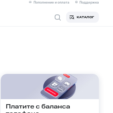
Пополнение и оплата
Поддержка
Скидка 30% на связь
Личные кабинеты
КАТАЛОГ
Мобильная связь
IM-карта для иностранцев
M
Для дома
ерейти в МТС со своим
ой МТС
Сервисы и подписки
Платите с баланса
фитнес
Приложения от МТС