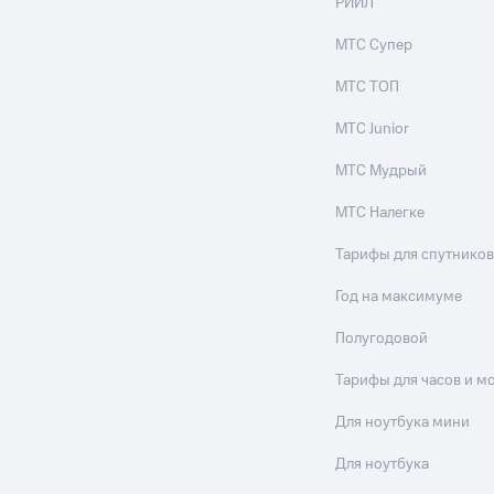
РИИЛ
МТС Супер
МТС ТОП
МТС Junior
МТС Мудрый
МТС Налегке
Тарифы для спутников
Год на максимуме
Полугодовой
Тарифы для часов и м
Для ноутбука мини
Для ноутбука