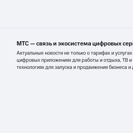
Тарифы RED, РИИЛ и МТС Супер дешев
Обзоры товаров
Скидки до 40%
МТС — связь и экосистема цифровых се
на смартфоны
Актуальные новости не только о тарифах и услугах
при покупке со связью МТС
цифровых приложениях для работы и отдыха, ТВ и
технологиях для запуска и продвижения бизнеса и