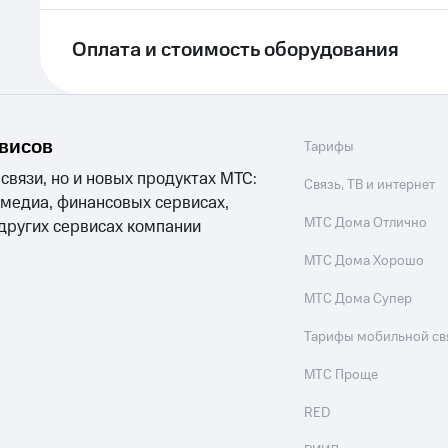
ле при оплате с карты МТС Деньги
Оплата и стоимость оборудования
рвисов
Тарифы
 связи, но и новых продуктах МТС:
Связь, ТВ и интернет
 медиа, финансовых сервисах,
МТС Дома Отлично
 других сервисах компании
МТС Дома Хорошо
МТС Дома Супер
Тарифы мобильной св
МТС Проще
RED