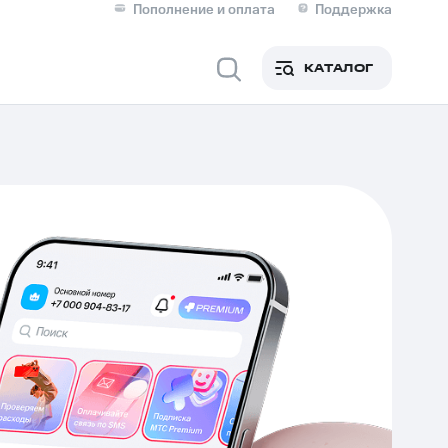
Пополнение и оплата
Поддержка
Скидка 30% на связь
Личные кабинеты
КАТАЛОГ
Мобильная связь
IM-карта для иностранцев
M
Для дома
ерейти в МТС со своим
ой МТС
Сервисы и подписки
фитнес
Приложения от МТС