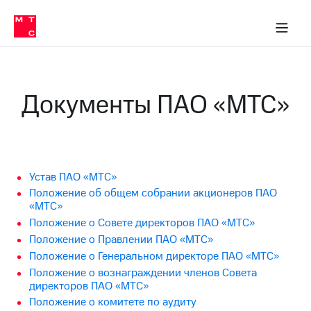
О
сторам и акционерам
Комплаенс и деловая этика
Устойчивое развитие
Медиа-центр
О МТС
О МТС
На главную
компании
О
компании
Стратегия
Стратегия
Карьера
Документы ПАО «МТС»
в МТС
Карьера
в МТС
Пресс-
релизы
История
компании
МТС
о технологиях
Правовая
Устав ПАО «МТС»
информация
Положение об общем собрании акционеров ПАО
«МТС»
Контакты
Положение о Совете директоров ПАО «МТС»
Положение о Правлении ПАО «МТС»
Медиа-центр
Пресс-
Положение о Генеральном директоре ПАО «МТС»
релизы
Положение о вознаграждении членов Совета
директоров ПАО «МТС»
МТС
Положение о комитете по аудиту
о технологиях