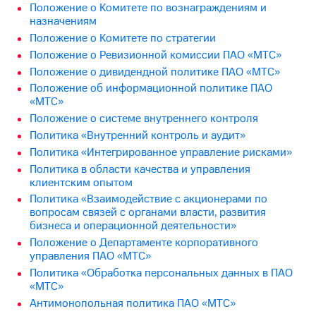
Положение о Комитетe по вознаграждениям и
назначениям
Достижения
Положение о Комитете по стратегии
Интервью
Положение о Ревизионной комиссии ПАО «МТС»
Положение о дивидендной политике ПАО «МТС»
Финансовая
Положение об информационной политике ПАО
отчетность
«МТС»
Контакты
Положение о системе внутреннего контроля
Политика «Внутренний контроль и аудит»
Новости
Политика «Интегрированное управление рисками»
в
Политика в области качества и управления
регионе
клиентским опытом
м и акционерам
Политика «Взаимодействие с акционерами по
Корпоративное
вопросам связей с органами власти, развития
управление
бизнеса и операционной деятельности»
Положение о Департаменте корпоративного
Корпоративный
управления ПАО «МТС»
секретарь
Политика «Обработка персональных данных в ПАО
Раскрытие
«МТС»
информации
Антимонопольная политика ПАО «МТС»
Информация