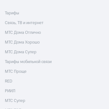
Рынок
облигаций
Тарифы
Описание
Еврооблигации-2023
Связь, ТВ и интернет
Уведомление
о
МТС Дома Отлично
погашении
именных
МТС Дома Хорошо
облигаций
Другое
МТС Дома Супер
Регистратор
Тарифы мобильной связи
Реквизиты
Контакты
МТС Проще
йчивое развитие
и деловая этика
RED
На главную
РИИЛ
МТС Супер