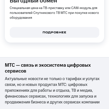
Выгодный обмен
КИОН
Специальная цена на ТВ-приставку или CAM-модуль для
Скидка 30%
Музыка
на связь
пользователей Спутникового ТВ МТС при покупке нового
оборудования
КИОН
С картой
Строки
МТС
Деньги
ПОДРОБНЕЕ
Live
МТС
Гудок
Накопления
Мой
Откладывайте
МТС
деньги
и получайте
МТС — связь и экосистема цифровых
Все
доход 15%
сервисов
приложения
Акции
Финансы
Актуальные новости не только о тарифах и услугах
Инвестиции
Условия
связи, но и новых продуктах МТС: цифровых
пополнения
Получайте
приложениях для работы и отдыха, ТВ и медиа,
доход
Скидка
финансовых сервисах, технологиях для запуска и
онлайн
30%
продвижения бизнеса и других сервисах компании
на связь
Страхование