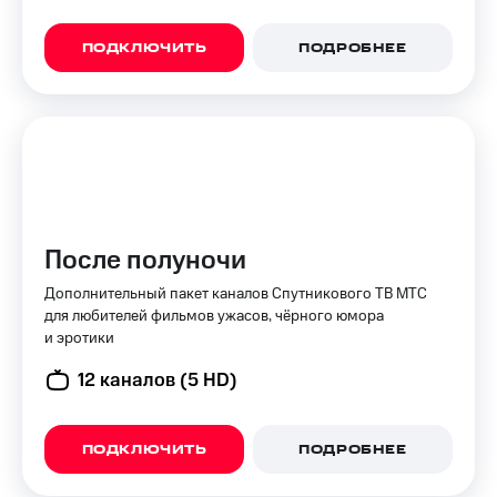
доступ
висы и подписки
к геолокации
ПОДКЛЮЧИТЬ
ПОДРОБНЕЕ
МТС
Сертификаты
Premium
безопасности
Подписка
Всё
на гигабайты
интернета,
под
фильмы,
рукой
музыка
в Мой МТС
и многое
другое
После полуночи
Посмотрите,
что
Семейная
Дополнительный пакет каналов Спутникового ТВ МТС
полезного
группа
для любителей фильмов ужасов, чёрного юмора
есть
и эротики
в нашем
Скидка
приложении
на тарифы,
12 каналов (5 HD)
общие
КИОН
подписки
и услуги,
КИОН
ПОДКЛЮЧИТЬ
ПОДРОБНЕЕ
доступ
Музыка
к геолокации