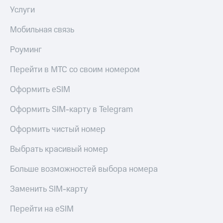
Услуги
Оплата
по QR-
коду
Мобильная связь
за границей
Роуминг
тернет-магазин
Смартфоны
Перейти в МТС со своим номером
Наушники
Оформить eSIM
и
колонки
Оформить SIM-карту в Telegram
Умные
Оформить чистый номер
часы
и
Выбрать красивый номер
трекеры
Больше возможностей выбора номера
Умный
дом
Заменить SIM-карту
Планшеты
Перейти на eSIM
Акции