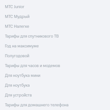
Пополнить
МТС Junior
номер
МТС
МТС Мудрый
Настройки
МТС Налегке
автоплатежа
Пополнить
Тарифы для спутникового ТВ
номер
другого
Год на максимуме
оператора
Полугодовой
Оплата
интернета
Тарифы для часов и модемов
и
ТВ
Для ноутбука мини
Переводы
Для ноутбука
с
телефона
Для устройств
на карту
Тарифы для домашнего телефона
МТС Pay