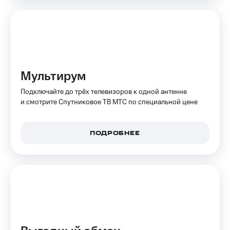
КИОН
Кино,
Строки
музыка,
книги
Live
и не
только
Гудок
Безопасность
Мультирум
Мой
МТС
Финансы
Подключайте до трёх телевизоров к одной антенне
и смотрите Спутниковое ТВ МТС по специальной цене
Все
Детям
приложения
и родителям
Инвестиции
ПОДРОБНЕЕ
Здоровье
и фитнес
Получайте
доход
Приложения
онлайн
от МТС
Страхование
Акции
Покупка
Приложения
полисов
КИОН
онлайн