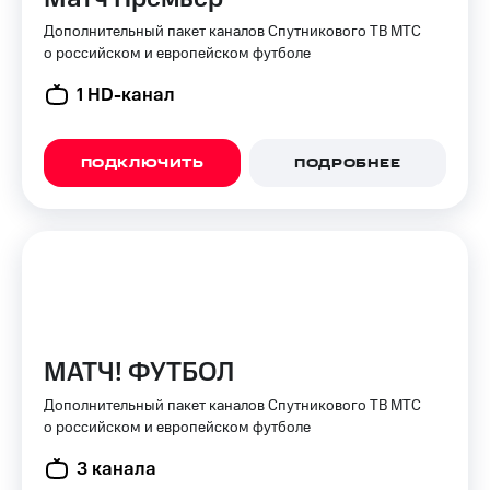
для дома
Дополнительный пакет каналов Спутникового ТВ МТС
Услуги
о российском и европейском футболе
149 ₽/
мес
Акции
1 HD-канал
МТС
Домашний
Premium
интернет
ПОДКЛЮЧИТЬ
ПОДРОБНЕЕ
Подписка
Домашнее
на гигабайты
ТВ
интернета,
фильмы,
Спутниковое
музыка
ТВ
и многое
другое
Домашний
телефон
Семейная
группа
МАТЧ! ФУТБОЛ
Перейти
в МТС
Скидка
Дополнительный пакет каналов Спутникового ТВ МТС
со своим
на тарифы,
о российском и европейском футболе
номером
общие
3 канала
подписки
Поддержка
и услуги,