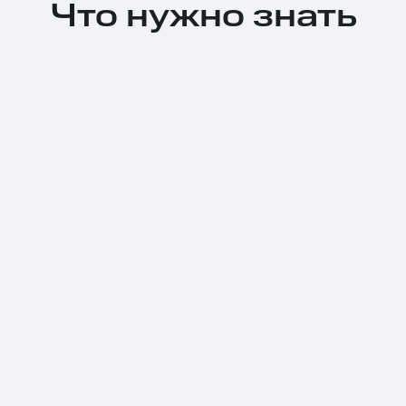
Что нужно знать
Тарифы RED, РИИЛ и МТС Супер дешев
Обзоры товаров
Скидки до 40%
на смартфоны
при покупке со связью МТС