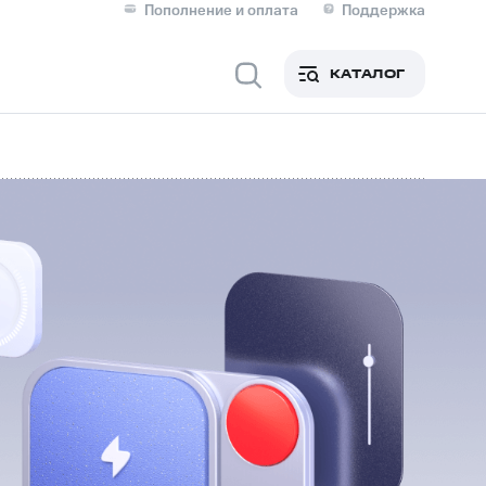
Пополнение и оплата
Поддержка
Скидка 30% на связь
Личные кабинеты
КАТАЛОГ
Мобильная связь
IM-карта для иностранцев
M
Для дома
ерейти в МТС со своим
ой МТС
Сервисы и подписки
фитнес
Приложения от МТС