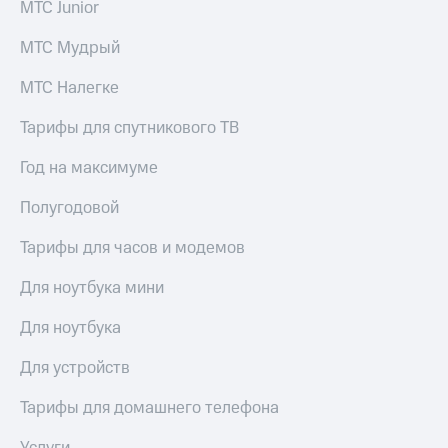
акционерам
МТС Junior
Документы
ПАО
МТС Мудрый
"МТС"
Собрания
МТС Налегке
акционеров
Личный
Тарифы для спутникового ТВ
кабинет
акционера
Год на максимуме
Акционерный
капитал
Полугодовой
Контроль
и
Тарифы для часов и модемов
аудит
Рынок
Для ноутбука мини
акций
Описание
Для ноутбука
Программа
приобретения
Для устройств
Порядок
выкупа
Тарифы для домашнего телефона
акций
Дивиденды