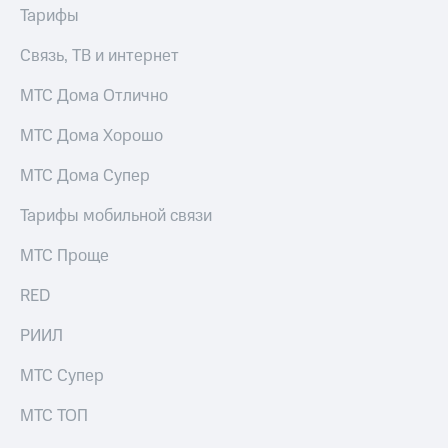
Тарифы
Достижения
Связь, ТВ и интернет
Интервью
МТС Дома Отлично
Финансовая
отчетность
МТС Дома Хорошо
Контакты
МТС Дома Супер
Новости
Тарифы мобильной связи
в
регионе
МТС Проще
м и акционерам
RED
Корпоративное
управление
РИИЛ
Корпоративный
МТС Супер
секретарь
Раскрытие
информации
МТС ТОП
Информация