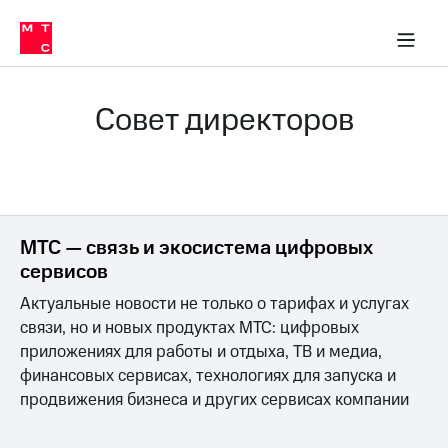
О
сторам и акционерам
Комплаенс и деловая этика
Устойчивое развитие
Медиа-центр
О МТС
О МТС
На главную
компании
О
компании
Стратегия
Стратегия
Совет директоров
Карьера
в МТС
Карьера
в МТС
Пресс-
релизы
История
компании
МТС
МТС — связь и экосистема цифровых
о технологиях
Правовая
сервисов
информация
Актуальные новости не только о тарифах и услугах
Контакты
связи, но и новых продуктах МТС: цифровых
Медиа-центр
приложениях для работы и отдыха, ТВ и медиа,
Пресс-
финансовых сервисах, технологиях для запуска и
релизы
продвижения бизнеса и других сервисах компании
МТС
о технологиях