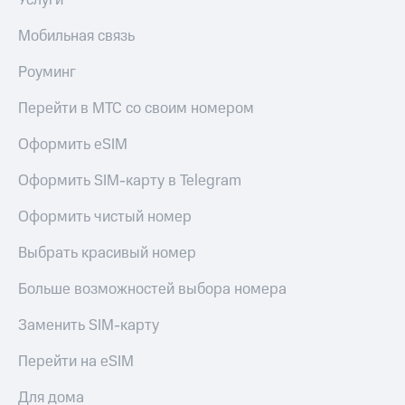
Услуги
Рынок
облигаций
Мобильная связь
Описание
Роуминг
Еврооблигации-2023
Уведомление
Перейти в МТС со своим номером
о
погашении
Оформить eSIM
именных
облигаций
Оформить SIM-карту в Telegram
Другое
Оформить чистый номер
Регистратор
Реквизиты
Контакты
Выбрать красивый номер
йчивое развитие
и деловая этика
Больше возможностей выбора номера
На главную
Заменить SIM-карту
Перейти на eSIM
Для дома