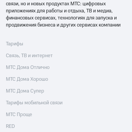
Рынок
связи, но и новых продуктах МТС: цифровых
облигаций
приложениях для работы и отдыха, ТВ и медиа,
финансовых сервисах, технологиях для запуска и
Описание
продвижения бизнеса и других сервисах компании
Еврооблигации-2023
Уведомление
о
погашении
Тарифы
именных
облигаций
Связь, ТВ и интернет
Другое
МТС Дома Отлично
Регистратор
Реквизиты
МТС Дома Хорошо
Контакты
йчивое развитие
МТС Дома Супер
и деловая этика
На главную
Тарифы мобильной связи
МТС Проще
RED