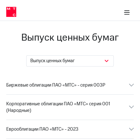
О
сторам и акционерам
Комплаенс и деловая этика
Устойчивое развитие
Медиа-центр
О МТС
О МТС
На главную
компании
О
компании
Стратегия
Стратегия
Выпуск ценных бумаг
Карьера
в МТС
Карьера
в МТС
Пресс-
релизы
История
Выпуск ценных бумаг
компании
МТС
о технологиях
Правовая
информация
Биржевые облигации ПАО «МТС» - серия 003Р
Контакты
Корпоративные облигации ПАО «МТС» серия 001
Медиа-центр
(Народные)
Пресс-
релизы
Еврооблигации ПАО «МТС» - 2023
МТС
о технологиях