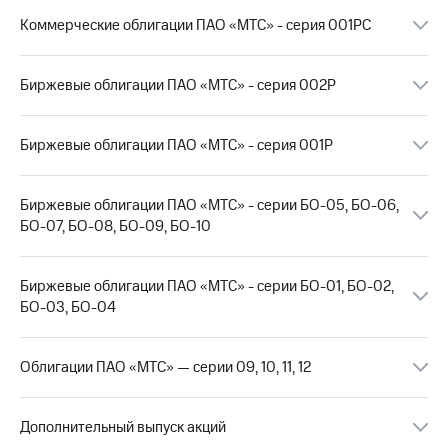
Коммерческие облигации ПАО «МТС» - серия 001РС
Достижения
Интервью
Биржевые облигации ПАО «МТС» - серия 002Р
Финансовая
отчетность
Биржевые облигации ПАО «МТС» - серия 001Р
Контакты
Новости
Биржевые облигации ПАО «МТС» - серии БО-05, БО-06,
в
БО-07, БО-08, БО-09, БО-10
регионе
м и акционерам
Биржевые облигации ПАО «МТС» - серии БО-01, БО-02,
Корпоративное
БО-03, БО-04
управление
Корпоративный
Облигации ПАО «МТС» — серии 09, 10, 11, 12
секретарь
Раскрытие
информации
Дополнительный выпуск акций
Информация