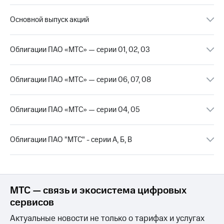
акционерам
Документы
Основной выпуск акций
ПАО
"МТС"
Собрания
акционеров
Облигации ПАО «МТС» — серии 01, 02, 03
Личный
кабинет
акционера
Облигации ПАО «МТС» — серии 06, 07, 08
Акционерный
капитал
Контроль
Облигации ПАО «МТС» — серии 04, 05
и
аудит
Рынок
Облигации ПАО "МТС" - серии А, Б, В
акций
Описание
Программа
приобретения
МТС — связь и экосистема цифровых
Порядок
сервисов
выкупа
акций
Актуальные новости не только о тарифах и услугах
Дивиденды