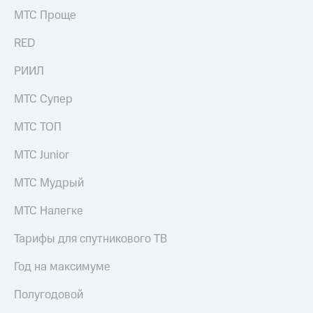
Рынок
МТС Проще
облигаций
RED
Описание
Еврооблигации-2023
РИИЛ
Уведомление
о
МТС Супер
погашении
именных
МТС ТОП
облигаций
Другое
МТС Junior
Регистратор
Реквизиты
МТС Мудрый
Контакты
йчивое развитие
МТС Налегке
и деловая этика
На главную
Тарифы для спутникового ТВ
Год на максимуме
Полугодовой