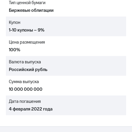
Тип ценной бумаги
Достижения
Биржевые облигации
Интервью
Купон
1-10 купоны – 9%
Финансовая
отчетность
Цена размещения
Контакты
100%
Новости
Валюта выпуска
в
Российский рубль
регионе
Сумма выпуска
м и акционерам
Корпоративное
10 000 000 000
управление
Дата погашения
Корпоративный
4 февраля 2022 года
секретарь
Раскрытие
информации
Информация