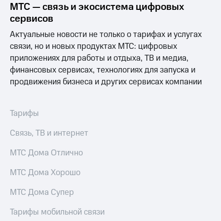
акционерам
МТС — связь и экосистема цифровых
Документы
сервисов
ПАО
"МТС"
Актуальные новости не только о тарифах и услугах
Собрания
связи, но и новых продуктах МТС: цифровых
акционеров
приложениях для работы и отдыха, ТВ и медиа,
Личный
кабинет
финансовых сервисах, технологиях для запуска и
акционера
продвижения бизнеса и других сервисах компании
Акционерный
капитал
Контроль
Тарифы
и
аудит
Связь, ТВ и интернет
Рынок
акций
МТС Дома Отлично
Описание
Программа
МТС Дома Хорошо
приобретения
Порядок
МТС Дома Супер
выкупа
акций
Тарифы мобильной связи
Дивиденды