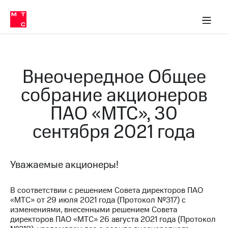
О
сторам и акционерам
Комплаенс и деловая этика
Устойчивое развитие
Медиа-центр
О МТС
О МТС
На главную
компании
О
компании
Стратегия
Стратегия
Карьера
Внеочередное Общее
в МТС
Карьера
в МТС
собрание акционеров
Пресс-
релизы
История
ПАО «МТС», 30
компании
МТС
сентября 2021 года
о технологиях
Правовая
информация
Контакты
Уважаемые акционеры!
Медиа-центр
Пресс-
В соответствии с решением Совета директоров ПАО
релизы
«МТС» от 29 июля 2021 года (Протокол №317) с
изменениями, внесенными решением Совета
МТС
директоров ПАО «МТС» 26 августа 2021 года (Протокол
о технологиях