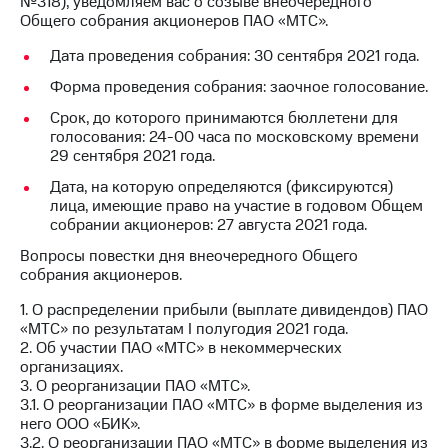
№318), уведомляем вас о созыве внеочередного
Общего собрания акционеров ПАО «МТС».
Достижения
Дата проведения собрания: 30 сентября 2021 года.
Интервью
Форма проведения собрания: заочное голосование.
Финансовая
Срок, до которого принимаются бюллетени для
отчетность
голосования: 24-00 часа по московскому времени
29 сентября 2021 года.
Контакты
Дата, на которую определяются (фиксируются)
Новости
лица, имеющие право на участие в годовом Общем
в
собрании акционеров: 27 августа 2021 года.
регионе
Вопросы повестки дня внеочередного Общего
собрания акционеров.
м и акционерам
Корпоративное
1. О распределении прибыли (выплате дивидендов) ПАО
управление
«МТС» по результатам I полугодия 2021 года.
2. Об участии ПАО «МТС» в некоммерческих
Корпоративный
организациях.
секретарь
3. О реорганизации ПАО «МТС».
Раскрытие
3.1. О реорганизации ПАО «МТС» в форме выделения из
информации
него ООО «БИК».
Информация
3.2. О реорганизации ПАО «МТС» в форме выделения из