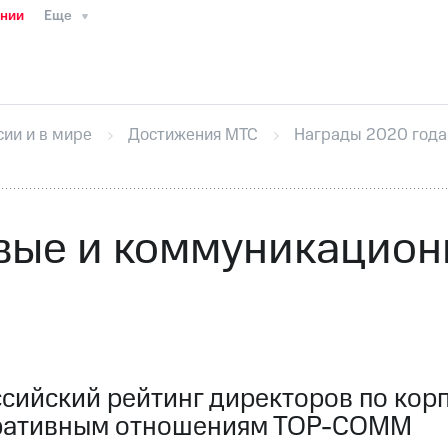
ании
Еще
ТС
Пресс-релизы
МТС о технологиях
ТС
История компании
Правовая информация
Конта
стижения
Интервью
Финансовая отчетность
Конта
сии и в мире
Достижения МТС
Награды 2020 года
тивный секретарь
Раскрытие информации
Информа
ный кабинет акционера
Акционерный капитал
Конт
Порядок выкупа акций
Дивиденды
Рынок облигаци
 погашении именных облигаций
Другое
Регистрато
вые и коммуникацион
сийский рейтинг директоров по ко
ративным отношениям ТОР-СОММ