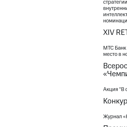
стратеги
внутренн
интеллек
номинаци
XIV RE
МТС Банк 
место в 
Всерос
«Чемп
Акция “В 
Конку
Журнал «