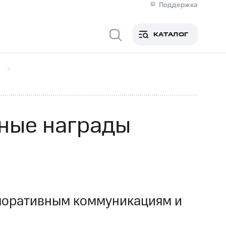
Поддержка
О МТС
кты
КАТАЛОГ
Медиа-центр
кты
Новости в регионе
Инвесторам и акционерам
ция акционерам
Документы
роль и аудит
Рынок акций
й
Описание
р
Реквизиты
Контакты
ные награды
Устойчивое развитие
Комплаенс и деловая этика
На главную
рпоративным коммуникациям и