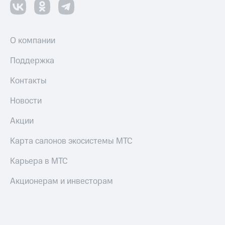
Пополнить
номер
МТС
О компании
Настройки
автоплатежа
Поддержка
Пополнить
Контакты
номер
другого
Новости
оператора
Акции
Оплата
интернета
и
Карта салонов экосистемы МТС
ТВ
Карьера в МТС
Переводы
с
Акционерам и инвесторам
телефона
на карту
МТС Pay