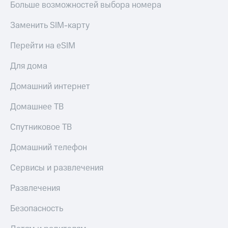
Больше возможностей выбора номера
КИОН
Кино,
Строки
музыка,
Заменить SIM-карту
книги
Live
и не
Перейти на eSIM
только
Гудок
Для дома
Безопасность
Мой
МТС
Домашний интернет
Финансы
Все
Детям
Домашнее ТВ
приложения
и родителям
Спутниковое ТВ
Инвестиции
Здоровье
и фитнес
Домашний телефон
Получайте
доход
Приложения
Сервисы и развлечения
онлайн
от МТС
Развлечения
Страхование
Акции
Покупка
Безопасность
Приложения
полисов
КИОН
онлайн