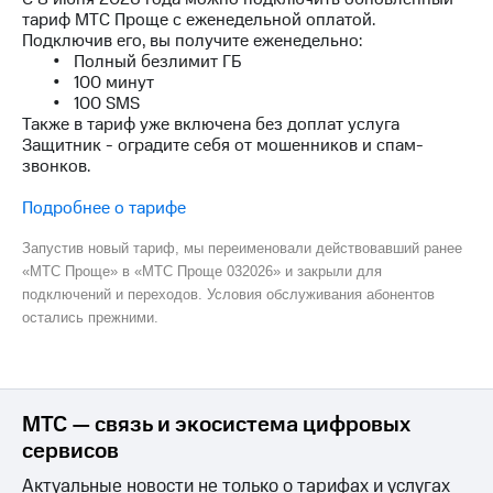
на связь
тариф МТС Проще с еженедельной оплатой.
Подключив его, вы получите еженедельно:
Роуминг
Тарифы
• Полный безлимит ГБ
RED,
• 100 минут
Семейная
РИИЛ
• 100 SMS
группа
и МТС
Также в тариф уже включена без доплат услуга
Супер
Защитник - оградите себя от мошенников и спам-
Заказать
дешевле
звонков.
SIM-
при
карту
оплате
Подробнее о тарифе
с карты
Оформить
МТС
Запустив новый тариф, мы переименовали действовавший ранее
eSIM
Деньги
«МТС Проще» в «МТС Проще 032026» и закрыли для
подключений и переходов. Условия обслуживания абонентов
SIM-
Выберите
остались прежними.
карта
и подключите
для
ТВ
иностранцев
с выгодным
тарифом
Оформить
МТС — связь и экосистема цифровых
чистый
сервисов
Тарифы
номер
Актуальные новости не только о тарифах и услугах