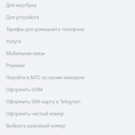
Для ноутбука
доступ
висы и подписки
к геолокации
МТС
Для устройств
Сертификаты
Premium
безопасности
Тарифы для домашнего телефона
Подписка
Всё
на гигабайты
Услуги
интернета,
под
фильмы,
рукой
Мобильная связь
музыка
в Мой МТС
и многое
Роуминг
другое
Посмотрите,
что
Перейти в МТС со своим номером
Семейная
полезного
группа
есть
Оформить eSIM
в нашем
Скидка
приложении
на тарифы,
Оформить SIM-карту в Telegram
общие
КИОН
подписки
Оформить чистый номер
и услуги,
КИОН
доступ
Выбрать красивый номер
Музыка
к геолокации