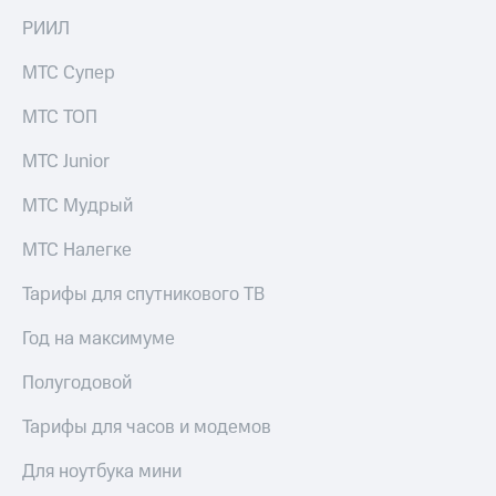
для дома
РИИЛ
Услуги
149 ₽/
МТС Супер
мес
Акции
МТС ТОП
МТС
Домашний
Premium
интернет
МТС Junior
Подписка
Домашнее
на гигабайты
МТС Мудрый
ТВ
интернета,
фильмы,
МТС Налегке
Спутниковое
музыка
ТВ
и многое
Тарифы для спутникового ТВ
другое
Домашний
Год на максимуме
телефон
Семейная
группа
Полугодовой
Перейти
в МТС
Скидка
Тарифы для часов и модемов
со своим
на тарифы,
номером
общие
Для ноутбука мини
подписки
Поддержка
и услуги,