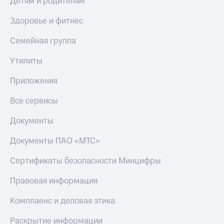
Детям и родителям
КИОН
Скидка 30%
Здоровье и фитнес
Музыка
на связь
Семейная группа
КИОН
С картой
Строки
МТС
Утилиты
Деньги
Live
Приложения
МТС
Гудок
Накопления
Все сервисы
Мой
Откладывайте
МТС
деньги
Документы
и получайте
Все
доход 15%
Документы ПАО «МТС»
приложения
Акции
Финансы
Сертификаты безопасности Минцифры
Инвестиции
Условия
пополнения
Правовая информация
Получайте
доход
Скидка
Комплаенс и деловая этика
онлайн
30%
на связь
Раскрытие информации
Страхование