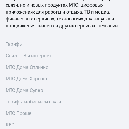
Интернет,
Выбрать
связи, но и новых продуктах МТС: цифровых
ТВ и телефон
красивый
для дома
приложениях для работы и отдыха, ТВ и медиа,
номер
финансовых сервисах, технологиях для запуска и
Заменить
продвижения бизнеса и других сервисах компании
Услуги
SIM-
карту
Личный
кабинет
Тарифы
Перейти
интернета
на
и
Связь, ТВ и интернет
eSIM
ТВ
Личный
МТС Дома Отлично
Для дома
кабинет
Выберите
спутникового
и подключите
МТС Дома Хорошо
ТВ
ТВ
Скачать
с выгодным
МТС Дома Супер
приложение
тарифом
Мой
Тарифы мобильной связи
МТС
Акции
Тарифы
МТС Проще
Интернет,
ТВ и телефон
RED
Видеонаблюдение
для дома