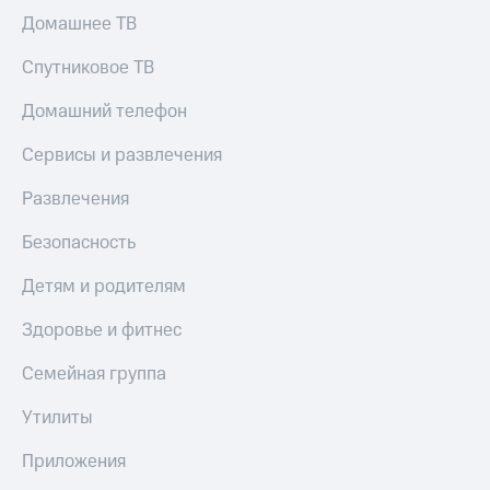
Скидка 30%
с карты
Домашнее ТВ
на связь
МТС Деньги
Спутниковое ТВ
С картой
Обзоры
МТС
товаров
Домашний телефон
Деньги
МТС
Скидки
Сервисы и развлечения
Накопления
до 40%
на смартфоны
Откладывайте
Развлечения
деньги
при
и получайте
Безопасность
покупке
доход 15%
со связью
Платежи
Детям и родителям
МТС
и
переводы
Здоровье и фитнес
Пополнить
Семейная группа
номер
МТС
Утилиты
Настройки
Приложения
автоплатежа