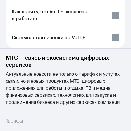
Услуги
149 ₽/
мес
Как понять, что VoLTE включено
Акции
и работает
МТС
Домашний
Premium
интернет
Сколько стоят звонки по VoLTE
Подписка
Домашнее
на гигабайты
ТВ
интернета,
фильмы,
МТС — связь и экосистема цифровых
Спутниковое
музыка
сервисов
ТВ
и многое
другое
Актуальные новости не только о тарифах и услугах
Домашний
Семейная
связи, но и новых продуктах МТС: цифровых
телефон
группа
приложениях для работы и отдыха, ТВ и медиа,
Перейти
Скидка
финансовых сервисах, технологиях для запуска и
в МТС
на тарифы,
продвижения бизнеса и других сервисах компании
со своим
общие
номером
подписки
и услуги,
Поддержка
Тарифы
доступ
к геолокации