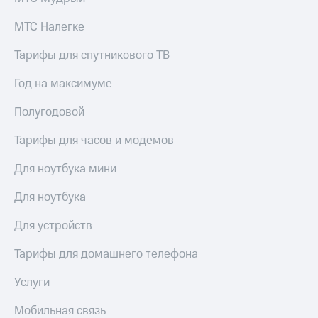
Live
и не
только
МТС Налегке
Гудок
Безопасность
Тарифы для спутникового ТВ
Мой
МТС
Финансы
Год на максимуме
Все
Детям
Полугодовой
приложения
и родителям
Инвестиции
Тарифы для часов и модемов
Здоровье
и фитнес
Получайте
Для ноутбука мини
доход
Приложения
онлайн
от МТС
Для ноутбука
Страхование
Акции
Для устройств
Покупка
полисов
Приложения
Тарифы для домашнего телефона
онлайн
КИОН
Скидка 30%
Услуги
на связь
КИОН
Музыка
Мобильная связь
С картой