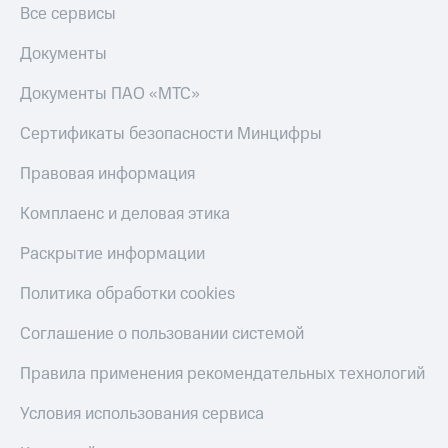
Все сервисы
Пополнить
номер
Документы
другого
оператора
Документы ПАО «МТС»
Оплата
интернета
Сертификаты безопасности Минцифры
и
ТВ
Правовая информация
Переводы
Комплаенс и деловая этика
с
телефона
Раскрытие информации
на карту
Политика обработки cookies
МТС Pay
Соглашение о пользовании системой
Оплата
по QR-
Правила применения рекомендательных технологий
коду
за границей
Условия использования сервиса
тернет-магазин