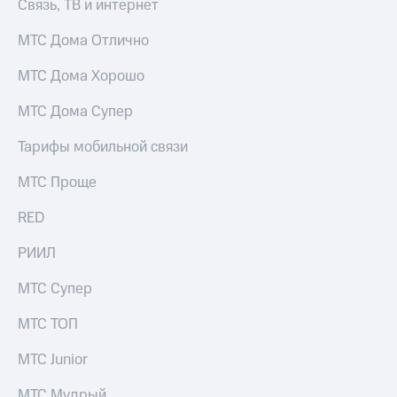
висы и подписки
Связь, ТВ и интернет
Сертификаты
МТС
безопасности
Premium
МТС Дома Отлично
Всё
Подписка
МТС Дома Хорошо
под
на гигабайты
рукой
интернета,
МТС Дома Супер
в Мой МТС
фильмы,
музыка
Тарифы мобильной связи
Посмотрите,
и многое
что
другое
МТС Проще
полезного
Семейная
есть
группа
в нашем
RED
приложении
Скидка
РИИЛ
на тарифы,
КИОН
общие
МТС Супер
подписки
КИОН
и услуги,
Музыка
доступ
МТС ТОП
к геолокации
КИОН
Кино,
МТС Junior
Строки
музыка,
книги
МТС Мудрый