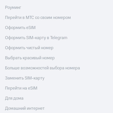
МТС
КИОН
Роуминг
Деньги
Строки
МТС
Перейти в МТС со своим номером
Накопления
Live
Откладывайте
Оформить eSIM
Гудок
деньги
и получайте
Оформить SIM-карту в Telegram
Мой
доход 15%
МТС
Акции
Оформить чистый номер
Условия
Все
пополнения
приложения
Выбрать красивый номер
Финансы
Скидка
Инвестиции
Больше возможностей выбора номера
30%
на связь
Получайте
Заменить SIM-карту
доход
онлайн
Тарифы
Перейти на eSIM
Страхование
RED,
РИИЛ
Для дома
Покупка
и МТС Супер
полисов
дешевле
Домашний интернет
онлайн
при оплате