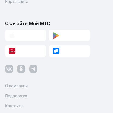
Карта сайта
Смартфоны
Наушники
и
колонки
Скачайте Мой МТС
Умные
часы
и
трекеры
Умный
дом
Планшеты
Акции
и
О компании
скидки
Поддержка
Все
товары
Контакты