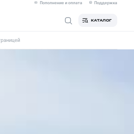
Пополнение и оплата
Поддержка
Скидка 30% на связь
Личные кабинеты
КАТАЛОГ
Мобильная связь
границей
IM-карта для иностранцев
M
Для дома
ерейти в МТС со своим
ой МТС
Сервисы и подписки
фитнес
Приложения от МТС