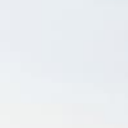
Тарифы RED, РИИЛ и МТС Супер дешев
Обзоры товаров
Скидки до 40%
на смартфоны
при покупке со связью МТС