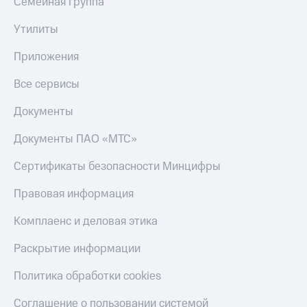
Семейная группа
Скидка 30%
с карты
на связь
МТС Деньги
Утилиты
С картой
Обзоры
Приложения
МТС
товаров
Деньги
Все сервисы
МТС
Скидки
Накопления
до 40%
Документы
на смартфоны
Откладывайте
деньги
Документы ПАО «МТС»
при
и получайте
покупке
доход 15%
Сертификаты безопасности Минцифры
со связью
Платежи
МТС
и
Правовая информация
переводы
Комплаенс и деловая этика
Пополнить
номер
Раскрытие информации
МТС
Политика обработки cookies
Настройки
автоплатежа
Соглашение о пользовании системой