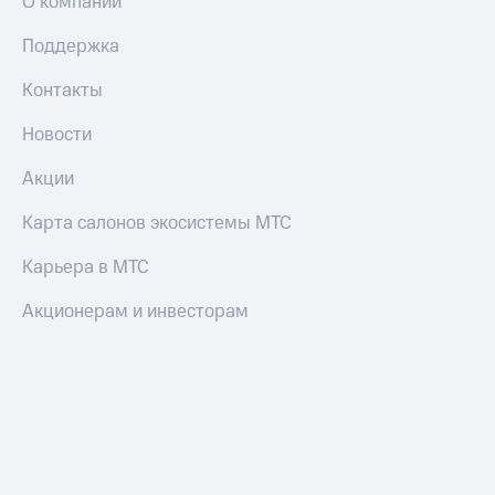
О компании
Смартфоны
Поддержка
Наушники
и
Контакты
колонки
Новости
Умные
часы
и
Акции
трекеры
Карта салонов экосистемы МТС
Умный
дом
Карьера в МТС
Планшеты
Акционерам и инвесторам
Акции
и
скидки
Все
товары