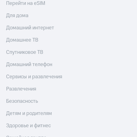
Перейти на eSIM
МТС
КИОН
Деньги
Строки
Для дома
МТС
Накопления
Live
Домашний интернет
Откладывайте
Гудок
деньги
Домашнее ТВ
и получайте
Мой
доход 15%
Спутниковое ТВ
МТС
Акции
Условия
Все
Домашний телефон
пополнения
приложения
Финансы
Сервисы и развлечения
Скидка
Инвестиции
30%
Развлечения
на связь
Получайте
доход
Безопасность
онлайн
Тарифы
Страхование
RED,
Детям и родителям
РИИЛ
Покупка
и МТС Супер
Здоровье и фитнес
полисов
дешевле
онлайн
при оплате