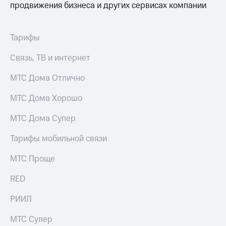
продвижения бизнеса и других сервисах компании
Услуги
149 ₽/
мес
Акции
Тарифы
МТС
Домашний
Premium
интернет
Связь, ТВ и интернет
Подписка
Домашнее
на гигабайты
МТС Дома Отлично
ТВ
интернета,
фильмы,
МТС Дома Хорошо
Спутниковое
музыка
ТВ
и многое
МТС Дома Супер
другое
Домашний
Семейная
Тарифы мобильной связи
телефон
группа
МТС Проще
Перейти
Скидка
в МТС
на тарифы,
RED
со своим
общие
номером
подписки
РИИЛ
и услуги,
Поддержка
доступ
МТС Супер
к геолокации