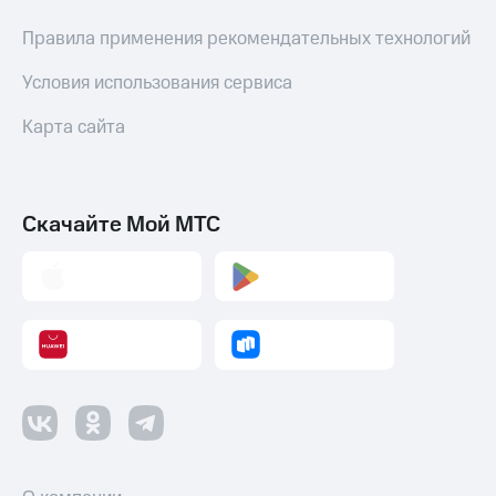
Пополнить
Правила применения рекомендательных технологий
номер
другого
Условия использования сервиса
оператора
Оплата
Карта сайта
интернета
и
ТВ
Скачайте Мой МТС
Переводы
с
телефона
на карту
МТС Pay
Оплата
по QR-
коду
за границей
тернет-магазин