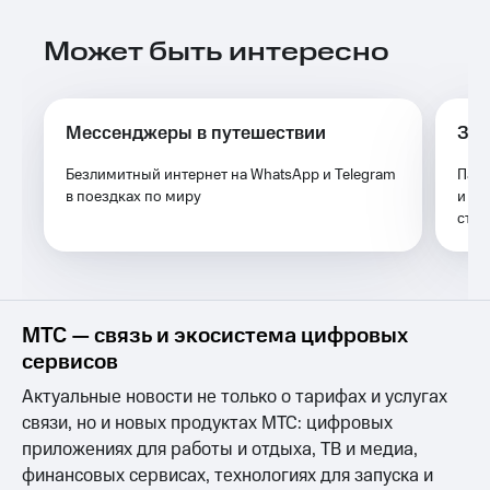
Выбрать
ТВ и телефон
красивый
для дома
Может быть интересно
номер
Услуги
Заменить
SIM-
Личный
карту
кабинет
Мессенджеры в путешествии
За 
интернета
Перейти
и
Безлимитный интернет на WhatsApp и Telegram
Паке
на
ТВ
в поездках по миру
и ин
eSIM
Личный
сто
кабинет
Для дома
спутникового
Выберите
ТВ
и подключите
Скачать
ТВ
приложение
МТС — связь и экосистема цифровых
с выгодным
Мой
тарифом
сервисов
МТС
Акции
Актуальные новости не только о тарифах и услугах
Тарифы
Интернет,
связи, но и новых продуктах МТС: цифровых
ТВ и телефон
Видеонаблюдение
приложениях для работы и отдыха, ТВ и медиа,
для дома
для дома
финансовых сервисах, технологиях для запуска и