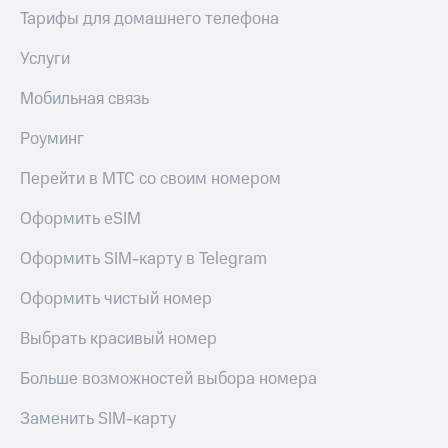
Live
и не
Тарифы для домашнего телефона
только
Гудок
Услуги
Безопасность
Мой
Мобильная связь
МТС
Финансы
Роуминг
Все
Детям
приложения
и родителям
Перейти в МТС со своим номером
Инвестиции
Здоровье
Оформить eSIM
и фитнес
Получайте
доход
Приложения
Оформить SIM-карту в Telegram
онлайн
от МТС
Страхование
Оформить чистый номер
Акции
Покупка
Выбрать красивый номер
полисов
Приложения
онлайн
КИОН
Больше возможностей выбора номера
Скидка 30%
на связь
КИОН
Заменить SIM-карту
Музыка
С картой