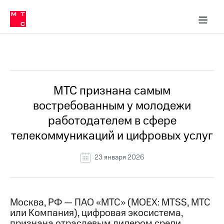
О
сторам и акционерам
Комплаенс и деловая этика
Устойчивое развитие
Медиа-центр
О МТС
О МТС
На главную
компании
О
компании
Стратегия
Стратегия
Все Новости
Карьера
в МТС
Карьера
в МТС
Пресс-
МТС признана самым
релизы
История
востребованным у молодежи
компании
МТС
работодателем в сфере
о технологиях
Правовая
телекоммуникаций и цифровых услуг
информация
Контакты
23 января 2026
Медиа-центр
Пресс-
релизы
Москва, РФ — ПАО «МТС» (MOEX: MTSS, МТС
или Компания), цифровая экосистема,
МТС
о технологиях
признана отраслевым лидером среди