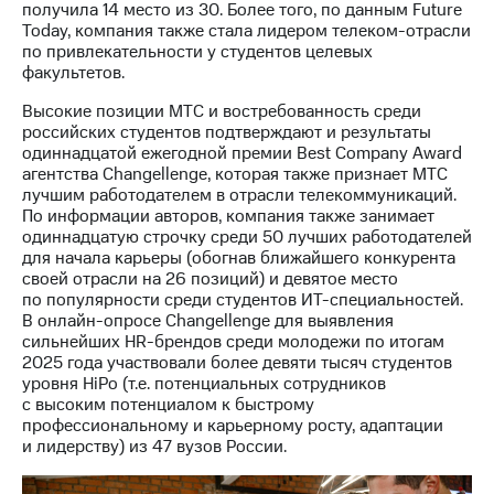
акционерам
получила 14 место из 30. Более того, по данным Future
Документы
Today, компания также стала лидером телеком-отрасли
ПАО
по привлекательности у студентов целевых
"МТС"
факультетов.
Собрания
акционеров
Высокие позиции МТС и востребованность среди
Личный
российских студентов подтверждают и результаты
кабинет
одиннадцатой ежегодной премии Best Company Award
акционера
агентства Changellenge, которая также признает МТС
Акционерный
лучшим работодателем в отрасли телекоммуникаций.
капитал
По информации авторов, компания также занимает
Контроль
одиннадцатую строчку среди 50 лучших работодателей
и
для начала карьеры (обогнав ближайшего конкурента
аудит
своей отрасли на 26 позиций) и девятое место
Рынок
по популярности среди студентов ИТ-специальностей.
акций
В онлайн-опросе Changellenge для выявления
сильнейших HR-брендов среди молодежи по итогам
Описание
2025 года участвовали более девяти тысяч студентов
Программа
уровня HiPo (т.е. потенциальных сотрудников
приобретения
с высоким потенциалом к быстрому
Порядок
профессиональному и карьерному росту, адаптации
выкупа
и лидерству) из 47 вузов России.
акций
Дивиденды