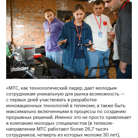
Рынок
облигаций
Описание
Еврооблигации-2023
Уведомление
о
погашении
именных
облигаций
Другое
Регистратор
Реквизиты
Контакты
«МТС, как технологический лидер, дает молодым
йчивое развитие
сотрудникам уникальную для рынка возможность —
и деловая этика
с первых дней участвовать в разработке
На главную
инновационных технологий в телекоме, а также быть
максимально включенными в процессы по созданию
прорывных решений. Именно это не просто привлекает
в компанию молодых специалистов (в телеком-
направлении МТС работают более 26,7 тысяч
сотрудников, четверть из которых моложе 30 лет),