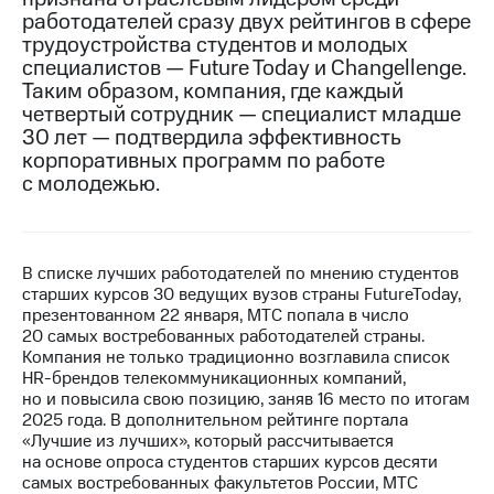
работодателей сразу двух рейтингов в сфере
Достижения
трудоустройства студентов и молодых
специалистов — Future Today и Changellenge.
Интервью
Таким образом, компания, где каждый
четвертый сотрудник — специалист младше
Финансовая
30 лет — подтвердила эффективность
отчетность
корпоративных программ по работе
с молодежью.
Контакты
Новости
в
регионе
В списке лучших работодателей по мнению студентов
старших курсов 30 ведущих вузов страны FutureToday,
м и акционерам
презентованном 22 января, МТС попала в число
Корпоративное
20 самых востребованных работодателей страны.
управление
Компания не только традиционно возглавила список
HR-брендов телекоммуникационных компаний,
Корпоративный
но и повысила свою позицию, заняв 16 место по итогам
секретарь
2025 года. В дополнительном рейтинге портала
Раскрытие
«Лучшие из лучших», который рассчитывается
информации
на основе опроса студентов старших курсов десяти
Информация
самых востребованных факультетов России, МТС